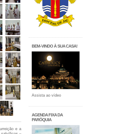
BEM-VINDO À SUA CASA!
Assista ao vídeo
AGENDA FIXA DA
PARÓQUIA
urreição e a
salvíficos –