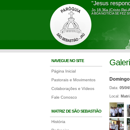
"Jesus respond
Jo 18,36a (Cristo Rei-
A BOA NOTÍCIA SE FE
Galer
NAVEGUE NO SITE
Página Inicial
Domingo 
Pastorais e Movimentos
Data:
05/04
Colaborações e Vídeos
Local:
Matr
Fale Conosco
MATRIZ DE SÃO SEBASTIÃO
História