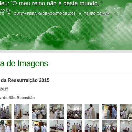
eu: 'O meu reino não é deste mundo.'"
Ano B)
Z SITE ★
QUINTA-FEIRA, 06 DE AGOSTO DE 2026 ★ TEMPO COMUM
ia de Imagens
da Ressurreição 2015
/2015
iz de São Sebastião