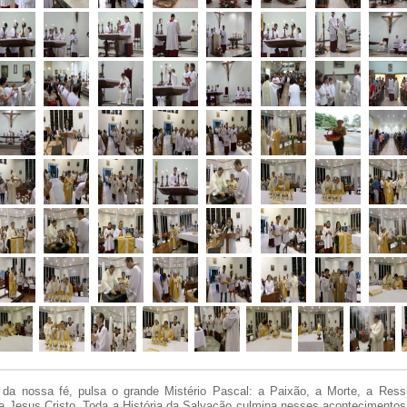
da nossa fé, pulsa o grande Mistério Pascal: a Paixão, a Morte, a Ress
 Jesus Cristo. Toda a História da Salvação culmina nesses acontecimentos 