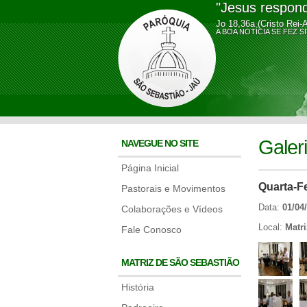
"Jesus respond
Jo 18,36a (Cristo Rei-
A BOA NOTÍCIA SE FE
Galer
NAVEGUE NO SITE
Página Inicial
Quarta-F
Pastorais e Movimentos
Data:
01/04
Colaborações e Vídeos
Local:
Matr
Fale Conosco
MATRIZ DE SÃO SEBASTIÃO
História