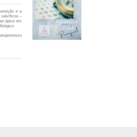
urreição e a
salvíficos –
 ao ápice em
itúrgico.
 compromisso