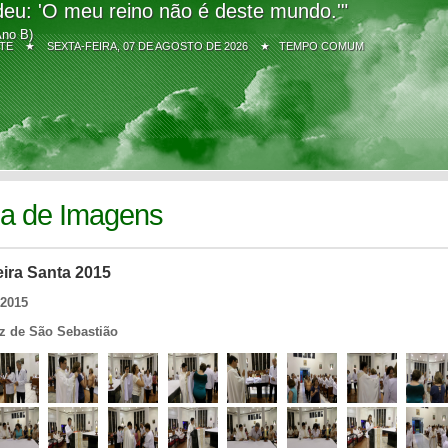
eu: 'O meu reino não é deste mundo.'"
Ano B)
Z SITE ★
SEXTA-FEIRA, 07 DE AGOSTO DE 2026 ★ TEMPO COMUM
ia de Imagens
eira Santa 2015
/2015
iz de São Sebastião