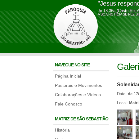
"Jesus respond
Jo 18,36a (Cristo Rei-
A BOA NOTÍCIA SE FE
Galer
NAVEGUE NO SITE
Página Inicial
Solenida
Pastorais e Movimentos
Data:
de 17
Colaborações e Vídeos
Local:
Matri
Fale Conosco
MATRIZ DE SÃO SEBASTIÃO
História