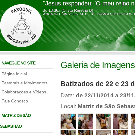
"Jesus respondeu: 'O meu reino n
Jo 18,36a (Cristo Rei-Ano B)
A BOA NOTÍCIA SE FEZ SITE ★
SÁBADO, 08 DE AGO
Galeria de Imagens
NAVEGUE NO SITE
Página Inicial
Batizados de 22 e 23 
Pastorais e Movimentos
Colaborações e Vídeos
Data:
de 22/11/2014 a 23/1
Fale Conosco
Local:
Matriz de São Sebas
MATRIZ DE SÃO
SEBASTIÃO