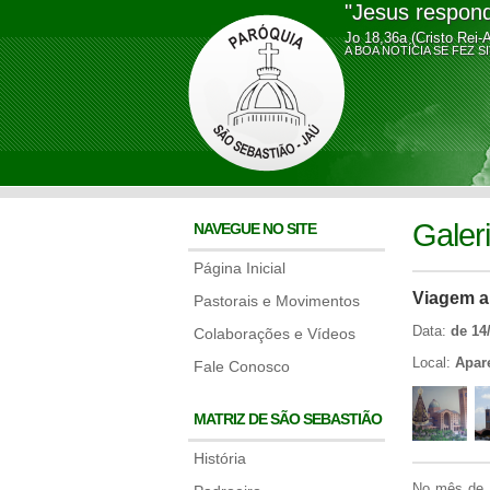
"Jesus respond
Jo 18,36a (Cristo Rei-
A BOA NOTÍCIA SE FE
Galer
NAVEGUE NO SITE
Página Inicial
Viagem a
Pastorais e Movimentos
Data:
de 14
Colaborações e Vídeos
Local:
Apar
Fale Conosco
MATRIZ DE SÃO SEBASTIÃO
História
No mês de 