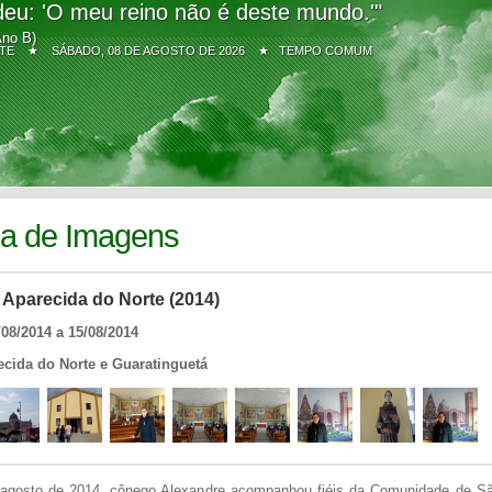
eu: 'O meu reino não é deste mundo.'"
Ano B)
Z SITE ★
SÁBADO, 08 DE AGOSTO DE 2026 ★ TEMPO COMUM
ia de Imagens
 Aparecida do Norte (2014)
/08/2014 a 15/08/2014
ecida do Norte e Guaratinguetá
agosto de 2014, cônego Alexandre acompanhou fiéis da Comunidade de Sã