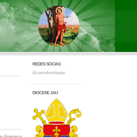
REDES SOCIAS
@saosebastiaojau
DIOCESE JAÚ
o Francisco