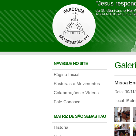
"Jesus respond
Jo 18,36a (Cristo Rei-
A BOA NOTÍCIA SE FE
Galer
NAVEGUE NO SITE
Página Inicial
Missa En
Pastorais e Movimentos
Data:
10/11
Colaborações e Vídeos
Local:
Matr
Fale Conosco
MATRIZ DE SÃO SEBASTIÃO
História