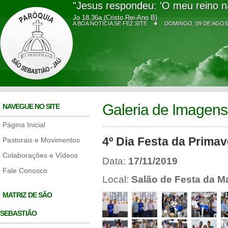
"Jesus respondeu: 'O meu reino n
Jo 18,36a (Cristo Rei-Ano B)
A BOA NOTÍCIA SE FEZ SITE ★
DOMINGO, 09 DE AG
Galeria de Imagens
NAVEGUE NO SITE
Página Inicial
4º Dia Festa da Prima
Pastorais e Movimentos
Colaborações e Vídeos
Data:
17/11/2019
Fale Conosco
Local:
Salão de Festa da M
MATRIZ DE SÃO
SEBASTIÃO