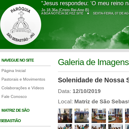
"Jesus respondeu: 'O meu reino n
Jo 18,36a (Cristo Rei-Ano B)
A BOA NOTÍCIA SE FEZ SITE ★
SEXTA-FEIRA, 07 DE
Galeria de Imagens
NAVEGUE NO SITE
Página Inicial
Solenidade de Nossa 
Pastorais e Movimentos
Colaborações e Vídeos
Data:
12/10/2019
Fale Conosco
Local:
Matriz de São Sebas
MATRIZ DE SÃO
SEBASTIÃO