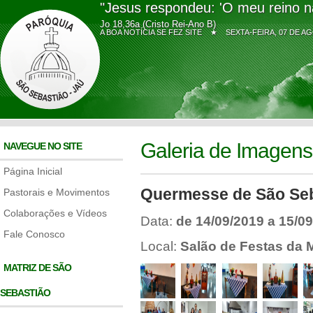
"Jesus respondeu: 'O meu reino n
Jo 18,36a (Cristo Rei-Ano B)
A BOA NOTÍCIA SE FEZ SITE ★
SEXTA-FEIRA, 07 DE
Galeria de Imagens
NAVEGUE NO SITE
Página Inicial
Quermesse de São Se
Pastorais e Movimentos
Colaborações e Vídeos
Data:
de 14/09/2019 a 15/0
Fale Conosco
Local:
Salão de Festas da 
MATRIZ DE SÃO
SEBASTIÃO