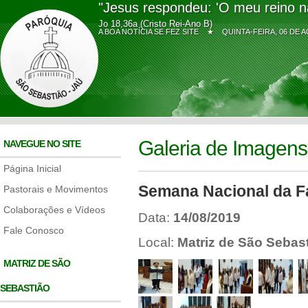
"Jesus respondeu: 'O meu reino n
Jo 18,36a (Cristo Rei-Ano B)
A BOA NOTÍCIA SE FEZ SITE ★
QUINTA-FEIRA, 06 D
Galeria de Imagens
NAVEGUE NO SITE
Página Inicial
Semana Nacional da Fam
Pastorais e Movimentos
Colaborações e Vídeos
Data:
14/08/2019
Fale Conosco
Local:
Matriz de São Sebas
MATRIZ DE SÃO
SEBASTIÃO