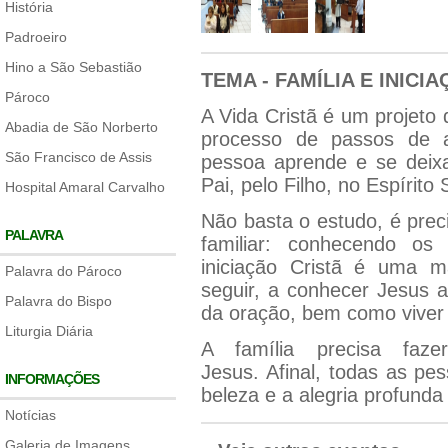
História
Padroeiro
Hino a São Sebastião
TEMA - FAMÍLIA E INICI
Pároco
A Vida Cristã é um projeto 
Abadia de São Norberto
processo de passos de a
São Francisco de Assis
pessoa aprende e se deixa
Pai, pelo Filho, no Espírito 
Hospital Amaral Carvalho
Não basta o estudo, é preci
PALAVRA
familiar: conhecendo os
iniciação Cristã é uma 
Palavra do Pároco
seguir, a conhecer Jesus a
Palavra do Bispo
da oração, bem como viver 
Liturgia Diária
A família precisa faz
Jesus. Afinal, todas as p
INFORMAÇÕES
beleza e a alegria profunda
Notícias
Galeria de Imagens