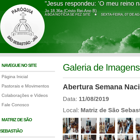
"Jesus respondeu: 'O meu reino n
Jo 18,36a (Cristo Rei-Ano B)
A BOA NOTÍCIA SE FEZ SITE ★
SEXTA-FEIRA, 07 DE
Galeria de Imagens
NAVEGUE NO SITE
Página Inicial
Abertura Semana Nacio
Pastorais e Movimentos
Colaborações e Vídeos
Data:
11/08/2019
Fale Conosco
Local:
Matriz de São Sebas
MATRIZ DE SÃO
SEBASTIÃO