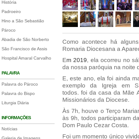
História
Padroeiro
Hino a São Sebastião
Pároco
Abadia de São Norberto
Como acontece há alguns
Romaria Diocesana a Aparec
São Francisco de Assis
Hospital Amaral Carvalho
E
m
2019
, ela ocorreu no s
da nossa paróquia na noite d
PALAVRA
E, este ano, ela foi ainda m
Palavra do Pároco
exemplo da Igreja em S
todos. foi da casa da Mãe 
Palavra do Bispo
Missionários da Diocese.
Liturgia Diária
Às 7h, houve o Terço Maria
às 9h, todos participaram d
INFORMAÇÕES
Dom Paulo Cezar Costa.
Notícias
Foi um momento único vivid
Galeria de Imagens