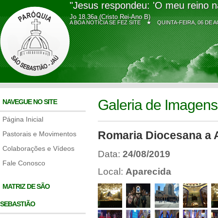
"Jesus respondeu: 'O meu reino n
Jo 18,36a (Cristo Rei-Ano B)
A BOA NOTÍCIA SE FEZ SITE ★
QUINTA-FEIRA, 06 D
Galeria de Imagens
NAVEGUE NO SITE
Página Inicial
Romaria Diocesana a 
Pastorais e Movimentos
Colaborações e Vídeos
Data:
24/08/2019
Fale Conosco
Local:
Aparecida
MATRIZ DE SÃO
SEBASTIÃO