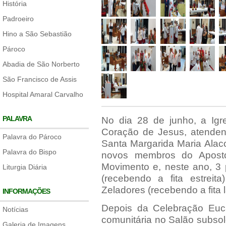
História
Padroeiro
Hino a São Sebastião
Pároco
Abadia de São Norberto
São Francisco de Assis
Hospital Amaral Carvalho
PALAVRA
No dia 28 de junho, a Igr
Coração de Jesus, atendend
Palavra do Pároco
Santa Margarida Maria Alac
Palavra do Bispo
novos membros do Aposto
Movimento e, neste ano, 3
Liturgia Diária
(recebendo a fita estrei
Zeladores (recebendo a fita 
INFORMAÇÕES
Depois da Celebração Euca
Notícias
comunitária no Salão subsol
Galeria de Imagens