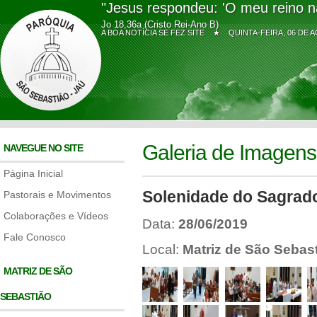
"Jesus respondeu: 'O meu reino n
Jo 18,36a (Cristo Rei-Ano B)
A BOA NOTÍCIA SE FEZ SITE ★
QUINTA-FEIRA, 06 D
Galeria de Imagens
NAVEGUE NO SITE
Página Inicial
Solenidade do Sagrad
Pastorais e Movimentos
Colaborações e Vídeos
Data:
28/06/2019
Fale Conosco
Local:
Matriz de São Sebas
MATRIZ DE SÃO
SEBASTIÃO