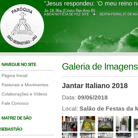
"Jesus respondeu: 'O meu reino n
Jo 18,36a (Cristo Rei-Ano B)
A BOA NOTÍCIA SE FEZ SITE ★
SEXTA-FEIRA, 07 DE
Galeria de Imagens
NAVEGUE NO SITE
Página Inicial
Jantar Italiano 2018
Pastorais e Movimentos
Colaborações e Vídeos
Data:
09/06/2018
Fale Conosco
Local:
Salão de Festas da 
MATRIZ DE SÃO
SEBASTIÃO