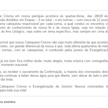
e Crisma em nossa paróquia acontece às quartas-feiras, das 18h30 à
são divididos em Etapas – 3 no total – e em turmas – com cerca de 12 jov
ma catequista responsável por cada turma, a qual conduz os encontros 
ento do conhecimento da nossa fé e da nossa Igreja, seja em relação 
 do Ano Litúrgico, seja sobre um tema específico, mas sempre em cima d
ossível que nossa Catequese Crisma não seja muito diferente da que aconte
Porém, um grande diferencial da nossa é que, toda última quarta-feira do mês
s turmas, com as catequistas, é conduzido pelos jovens da Evangelizaç
 já era bom fica melhor ainda: muita alegria, muita música com coreografia
 momento oracional.
, ao receber o sacramento da Confirmação, a maioria dos crismandos dese
para continuar a beber dessa água pura que liberta, sem deixar de lado a ani
tão linda.
Catequese Crisma e Evangelização de Jovens! Nossos crismandos l
para toda sua vida!
os eventos