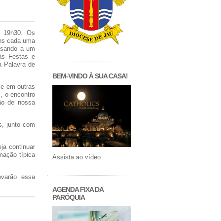
s 19h30. Os
ens cada uma
visando a um
às Festas e
a Palavra de
BEM-VINDO À SUA CASA!
ce em outras
, o encontro
ão de nossa
s, junto com
ja continuar
mação típica
Assista ao vídeo
evarão essa
AGENDA FIXA DA
PARÓQUIA