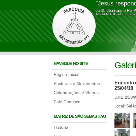
"Jesus respond
Jo 18,36a (Cristo Rei-
A BOA NOTÍCIA SE FE
Galer
NAVEGUE NO SITE
Página Inicial
Encontr
Pastorais e Movimentos
25/04/18
Colaborações e Vídeos
Data:
25/04
Fale Conosco
Local:
Salã
MATRIZ DE SÃO SEBASTIÃO
História