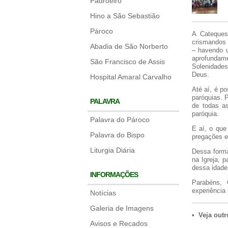
Padroeiro
Hino a São Sebastião
Pároco
A Cateques
crismandos 
Abadia de São Norberto
– havendo u
aprofundam
São Francisco de Assis
Solenidades
Deus.
Hospital Amaral Carvalho
Até aí, é p
paróquias. 
PALAVRA
de todas a
paróquia.
Palavra do Pároco
E aí, o que
Palavra do Bispo
pregações e
Liturgia Diária
Dessa forma
na Igreja, 
dessa idade 
INFORMAÇÕES
Parabéns, 
experiência 
Notícias
Galeria de Imagens
• Veja outr
Avisos e Recados