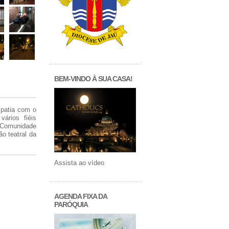
BEM-VINDO À SUA CASA!
mpatia com o
ários fiéis
à Comunidade
o teatral da
Assista ao vídeo
AGENDA FIXA DA
PARÓQUIA