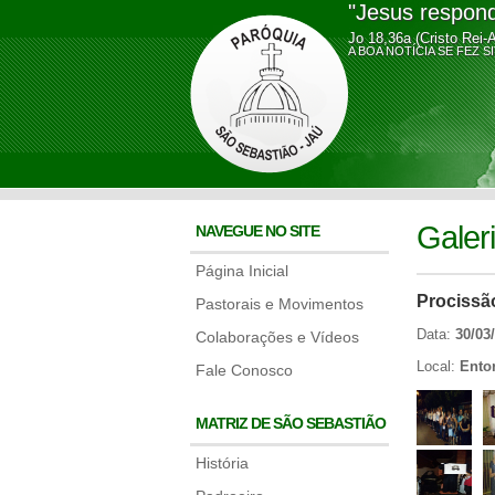
"Jesus respond
Jo 18,36a (Cristo Rei-
A BOA NOTÍCIA SE FE
Galer
NAVEGUE NO SITE
Página Inicial
Procissã
Pastorais e Movimentos
Data:
30/03
Colaborações e Vídeos
Local:
Ento
Fale Conosco
MATRIZ DE SÃO SEBASTIÃO
História