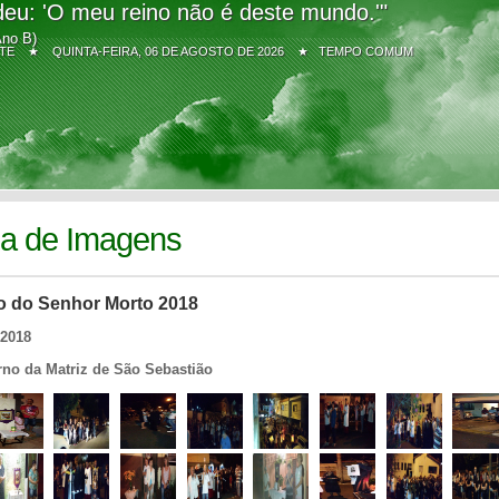
eu: 'O meu reino não é deste mundo.'"
Ano B)
Z SITE ★
QUINTA-FEIRA, 06 DE AGOSTO DE 2026 ★ TEMPO COMUM
ia de Imagens
o do Senhor Morto 2018
/2018
rno da Matriz de São Sebastião