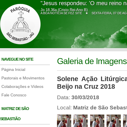
"Jesus respondeu: 'O meu reino n
Jo 18,36a (Cristo Rei-Ano B)
A BOA NOTÍCIA SE FEZ SITE ★
SEXTA-FEIRA, 07 DE
Galeria de Imagens
NAVEGUE NO SITE
Página Inicial
Solene Ação Litúrgic
Pastorais e Movimentos
Beijo na Cruz 2018
Colaborações e Vídeos
Fale Conosco
Data:
30/03/2018
Local:
Matriz de São Sebas
MATRIZ DE SÃO
SEBASTIÃO