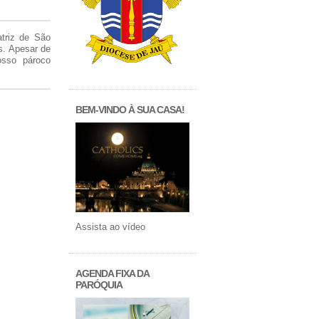
atriz de São
s. Apesar de
osso pároco
BEM-VINDO À SUA CASA!
Assista ao vídeo
AGENDA FIXA DA
PARÓQUIA