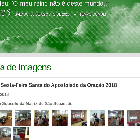
eu: 'O meu reino não é deste mundo.'"
Ano B)
Z SITE ★
SÁBADO, 08 DE AGOSTO DE 2026 ★ TEMPO COMUM
ia de Imagens
a Sexta-Feira Santa do Apostolado da Oração 2018
/2018
o Subsolo da Matriz de São Sebastião