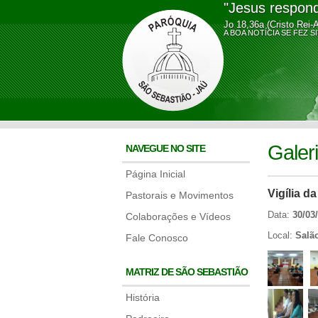
"Jesus respond
Jo 18,36a (Cristo Rei-
A BOA NOTÍCIA SE FE
Galer
NAVEGUE NO SITE
Página Inicial
Vigília d
Pastorais e Movimentos
Data:
30/03
Colaborações e Vídeos
Local:
Salã
Fale Conosco
MATRIZ DE SÃO SEBASTIÃO
História