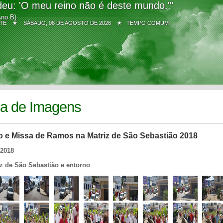
eu: 'O meu reino não é deste mundo.'"
Ano B)
Z SITE ★
SÁBADO, 08 DE AGOSTO DE 2026 ★ TEMPO COMUM
ia de Imagens
o e Missa de Ramos na Matriz de São Sebastião 2018
/2018
iz de São Sebastião e entorno