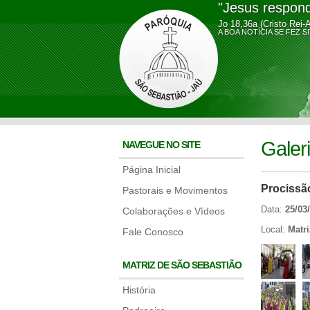
"Jesus respond
Jo 18,36a (Cristo Rei-
A BOA NOTÍCIA SE FE
Galer
NAVEGUE NO SITE
Página Inicial
Procissã
Pastorais e Movimentos
Data:
25/03
Colaborações e Vídeos
Local:
Matr
Fale Conosco
MATRIZ DE SÃO SEBASTIÃO
História