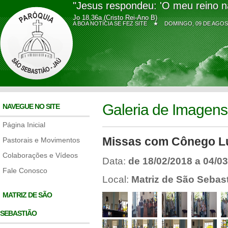
"Jesus respondeu: 'O meu reino n
Jo 18,36a (Cristo Rei-Ano B)
A BOA NOTÍCIA SE FEZ SITE ★
DOMINGO, 09 DE AG
Galeria de Imagens
NAVEGUE NO SITE
Página Inicial
Missas com Cônego Lui
Pastorais e Movimentos
Colaborações e Vídeos
Data:
de 18/02/2018 a 04/0
Fale Conosco
Local:
Matriz de São Sebas
MATRIZ DE SÃO
SEBASTIÃO