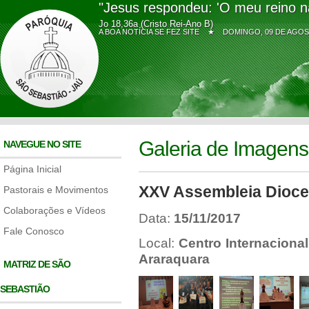
"Jesus respondeu: 'O meu reino n
Jo 18,36a (Cristo Rei-Ano B)
A BOA NOTÍCIA SE FEZ SITE ★
DOMINGO, 09 DE AG
Galeria de Imagens
NAVEGUE NO SITE
Página Inicial
XXV Assembleia Dioc
Pastorais e Movimentos
Colaborações e Vídeos
Data:
15/11/2017
Fale Conosco
Local:
Centro Internacional
Araraquara
MATRIZ DE SÃO
SEBASTIÃO