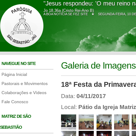
"Jesus respondeu: 'O meu reino n
Jo 18,36a (Cristo Rei-Ano B)
A BOA NOTÍCIA SE FEZ SITE ★
SEGUNDA-FEIRA, 10 
Galeria de Imagens
NAVEGUE NO SITE
Página Inicial
18ª Festa da Primavera
Pastorais e Movimentos
Colaborações e Vídeos
Data:
04/11/2017
Fale Conosco
Local:
Pátio da Igreja Matr
MATRIZ DE SÃO
SEBASTIÃO