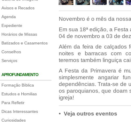
Avisos e Recados
Agenda
Novembro é o mês da nossa t
Expediente
Em sua 18ª edição, a Festa
Horários de Missas
04 de novembro a 03 de deze
Batizados e Casamentos
Além da feira de calçados 
Conselhos
noites e barracas com co
teremos também linguiça caipi
Serviços
A Festa da Primavera é mu
APROFUNDAMENTO
simplesmente angariar fu
dependências. Trata-se de 
Formação Bíblica
os paroquianos, que doam s
Estudos e Homilias
igreja!
Para Refletir
Dicas Interessantes
• Veja outros eventos
Curiosidades