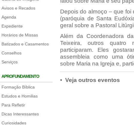
falou sobre Maria e seu papel
Avisos e Recados
Depois do almoço – que foi 
Agenda
(paróquia de Santa Eudóxi
geral sobre a Pastoral Litúrg
Expediente
Horários de Missas
Além da Coordenadora da 
Teixeira, outros quatro
Batizados e Casamentos
participaram. Eles gosta
Conselhos
assembleia como uma óti
Serviços
sobre Maria na Igreja e, part
APROFUNDAMENTO
• Veja outros eventos
Formação Bíblica
Estudos e Homilias
Para Refletir
Dicas Interessantes
Curiosidades