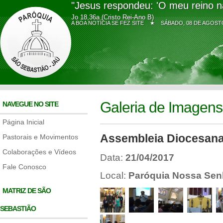
"Jesus respondeu: 'O meu reino n
Jo 18,36a (Cristo Rei-Ano B)
A BOA NOTÍCIA SE FEZ SITE ★
SÁBADO, 08 DE AGO
Galeria de Imagens
NAVEGUE NO SITE
Página Inicial
Assembleia Diocesana 
Pastorais e Movimentos
Colaborações e Vídeos
Data:
21/04/2017
Fale Conosco
Local:
Paróquia Nossa Sen
MATRIZ DE SÃO
SEBASTIÃO