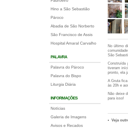
Padroeiro
Hino a São Sebastião
Pároco
Abadia de São Norberto
São Francisco de Assis
Hospital Amaral Carvalho
No último d
comunidade
São Sebasti
PALAVRA
Construída 
Palavra do Pároco
tiveram iní
pronto, ela 
Palavra do Bispo
A Gruta fica
Liturgia Diária
às 20h e ao
Não deixe d
INFORMAÇÕES
para isso!
Notícias
Galeria de Imagens
• Veja outr
Avisos e Recados