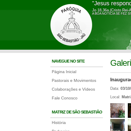
"Jesus respond
Jo 18,36a (Cristo Rei-
A BOA NOTÍCIA SE FE
Galer
NAVEGUE NO SITE
Página Inicial
Inaugura
Pastorais e Movimentos
Data:
03/10
Colaborações e Vídeos
Local:
Matr
Fale Conosco
MATRIZ DE SÃO SEBASTIÃO
História