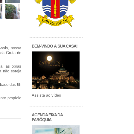
BEM-VINDO À SUA CASA!
Assis, nossa
da Gruta de
ja, as obras
a não esteja
sábado das 8h
Assista ao vídeo
nte propício
AGENDA FIXA DA
PARÓQUIA