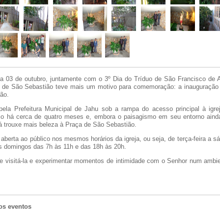
ia 03 de outubro, juntamente com o 3º Dia do Tríduo de São Francisco de 
 de São Sebastião teve mais um motivo para comemoração: a inauguração 
ão.
pela Prefeitura Municipal de Jahu sob a rampa do acesso principal à igre
cio há cerca de quatro meses e, embora o paisagismo em seu entorno aind
já trouxe mais beleza à Praça de São Sebastião.
 aberta ao público nos mesmos horários da igreja, ou seja, de terça-feira a 
s domingos das 7h às 11h e das 18h às 20h.
e visitá-la e experimentar momentos de intimidade com o Senhor num ambie
os eventos