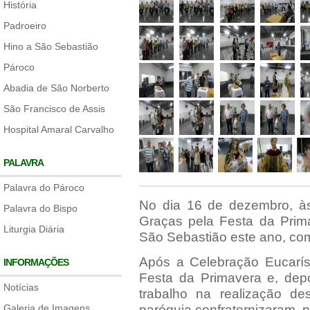
História
Padroeiro
Hino a São Sebastião
Pároco
Abadia de São Norberto
São Francisco de Assis
Hospital Amaral Carvalho
PALAVRA
Palavra do Pároco
No dia 16 de dezembro, à
Palavra do Bispo
Graças pela Festa da Prim
Liturgia Diária
São Sebastião este ano, co
Após a Celebração Eucarís
INFORMAÇÕES
Festa da Primavera e, dep
Notícias
trabalho na realização d
Galeria de Imagens
paróquia confraternizaram, n