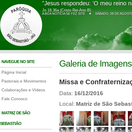
"Jesus respondeu: 'O meu reino n
Jo 18,36a (Cristo Rei-Ano B)
A BOA NOTÍCIA SE FEZ SITE ★
SÁBADO, 08 DE AGO
Galeria de Imagens
NAVEGUE NO SITE
Página Inicial
Missa e Confraterniza
Pastorais e Movimentos
Colaborações e Vídeos
Data:
16/12/2016
Fale Conosco
Local:
Matriz de São Sebast
MATRIZ DE SÃO
SEBASTIÃO