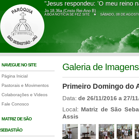
"Jesus respondeu: 'O meu reino n
Jo 18,36a (Cristo Rei-Ano B)
A BOA NOTÍCIA SE FEZ SITE ★
SÁBADO, 08 DE AGO
Galeria de Imagens
NAVEGUE NO SITE
Página Inicial
Primeiro Domingo do 
Pastorais e Movimentos
Colaborações e Vídeos
Data:
de 26/11/2016 a 27/1
Fale Conosco
Local:
Matriz de São Seba
Assis
MATRIZ DE SÃO
SEBASTIÃO