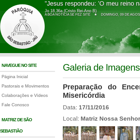
"Jesus respondeu: 'O meu reino n
Jo 18,36a (Cristo Rei-Ano B)
A BOA NOTÍCIA SE FEZ SITE ★
DOMINGO, 09 DE AG
Galeria de Imagens
NAVEGUE NO SITE
Página Inicial
Preparação do Enc
Pastorais e Movimentos
Misericórdia
Colaborações e Vídeos
Fale Conosco
Data:
17/11/2016
Local:
Matriz Nossa Senhor
MATRIZ DE SÃO
SEBASTIÃO