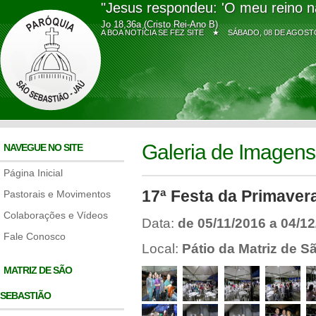
"Jesus respondeu: 'O meu reino n
Jo 18,36a (Cristo Rei-Ano B)
A BOA NOTÍCIA SE FEZ SITE ★
SÁBADO, 08 DE AGO
Galeria de Imagens
NAVEGUE NO SITE
Página Inicial
17ª Festa da Primaver
Pastorais e Movimentos
Colaborações e Vídeos
Data:
de 05/11/2016 a 04/1
Fale Conosco
Local:
Pátio da Matriz de S
MATRIZ DE SÃO
SEBASTIÃO