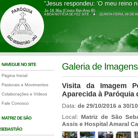
"Jesus respondeu: 'O meu reino n
Jo 18,36a (Cristo Rei-Ano B)
A BOA NOTÍCIA SE FEZ SITE ★
QUINTA-FEIRA, 06 D
Galeria de Imagens
NAVEGUE NO SITE
Página Inicial
Visita da Imagem P
Pastorais e Movimentos
Aparecida à Paróquia 
Colaborações e Vídeos
Fale Conosco
Data:
de 29/10/2016 a 30/1
Local:
Matriz de São Seba
MATRIZ DE SÃO
Assis e Hospital Amaral C
SEBASTIÃO