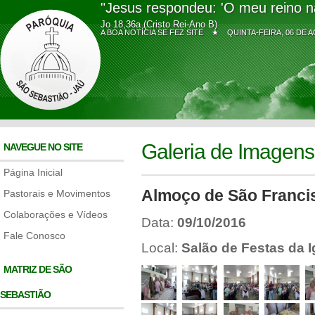
"Jesus respondeu: 'O meu reino n
Jo 18,36a (Cristo Rei-Ano B)
A BOA NOTÍCIA SE FEZ SITE ★
QUINTA-FEIRA, 06 D
Galeria de Imagens
NAVEGUE NO SITE
Página Inicial
Almoço de São Franci
Pastorais e Movimentos
Colaborações e Vídeos
Data:
09/10/2016
Fale Conosco
Local:
Salão de Festas da I
MATRIZ DE SÃO
SEBASTIÃO