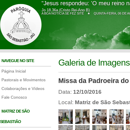
"Jesus respondeu: 'O meu reino n
Jo 18,36a (Cristo Rei-Ano B)
A BOA NOTÍCIA SE FEZ SITE ★
QUINTA-FEIRA, 06 D
Galeria de Imagens
NAVEGUE NO SITE
Página Inicial
Missa da Padroeira do 
Pastorais e Movimentos
Colaborações e Vídeos
Data:
12/10/2016
Fale Conosco
Local:
Matriz de São Sebas
MATRIZ DE SÃO
SEBASTIÃO