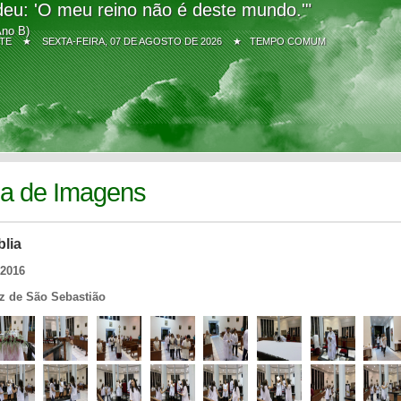
eu: 'O meu reino não é deste mundo.'"
Ano B)
Z SITE ★
SEXTA-FEIRA, 07 DE AGOSTO DE 2026 ★ TEMPO COMUM
ia de Imagens
blia
/2016
iz de São Sebastião