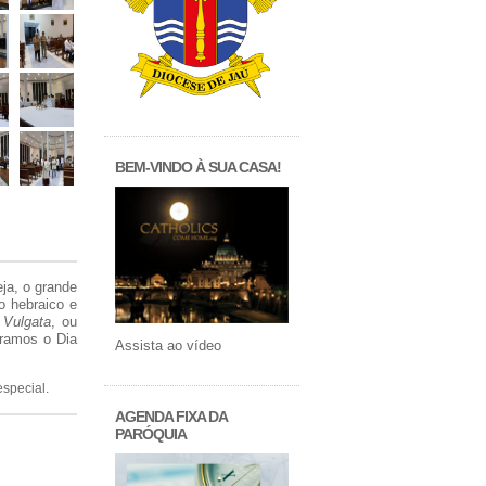
BEM-VINDO À SUA CASA!
eja, o grande
do hebraico e
o
Vulgata
, ou
oramos o Dia
Assista ao vídeo
special.
AGENDA FIXA DA
PARÓQUIA