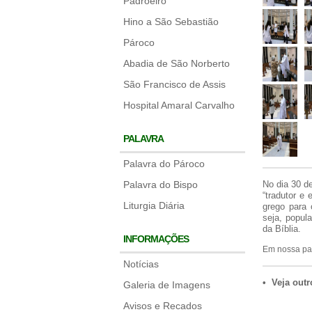
Padroeiro
Hino a São Sebastião
Pároco
Abadia de São Norberto
São Francisco de Assis
Hospital Amaral Carvalho
PALAVRA
Palavra do Pároco
Palavra do Bispo
No dia 30 de
“tradutor e 
Liturgia Diária
grego para 
seja, popul
da Bíblia.
INFORMAÇÕES
Em nossa par
Notícias
• Veja outr
Galeria de Imagens
Avisos e Recados