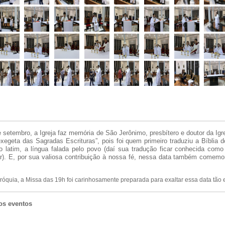
 setembro, a Igreja faz memória de São Jerônimo, presbítero e doutor da Igr
exegeta das Sagradas Escrituras”, pois foi quem primeiro traduziu a Bíblia 
o latim, a língua falada pelo povo (daí sua tradução ficar conhecida com
ar). E, por sua valiosa contribuição à nossa fé, nessa data também comem
óquia, a Missa das 19h foi carinhosamente preparada para exaltar essa data tão e
os eventos