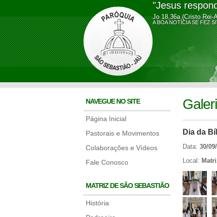
"Jesus respond
Jo 18,36a (Cristo Rei-
A BOA NOTÍCIA SE FE
Galer
NAVEGUE NO SITE
Página Inicial
Dia da Bí
Pastorais e Movimentos
Data:
30/09
Colaborações e Vídeos
Local:
Matr
Fale Conosco
MATRIZ DE SÃO SEBASTIÃO
História