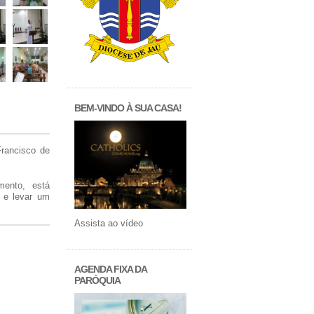
BEM-VINDO À SUA CASA!
Francisco de
mento, está
 e levar um
Assista ao vídeo
AGENDA FIXA DA
PARÓQUIA