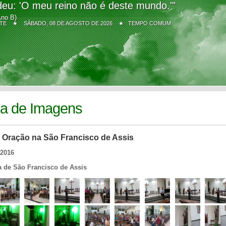
eu: 'O meu reino não é deste mundo.'"
Ano B)
Z SITE ★
SÁBADO, 08 DE AGOSTO DE 2026 ★ TEMPO COMUM
ia de Imagens
 Oração na São Francisco de Assis
/2016
a de São Francisco de Assis