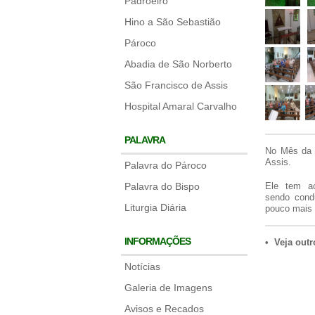
Padroeiro
Hino a São Sebastião
Pároco
Abadia de São Norberto
São Francisco de Assis
Hospital Amaral Carvalho
PALAVRA
No Mês da B
Assis.
Palavra do Pároco
Palavra do Bispo
Ele tem ac
sendo cond
Liturgia Diária
pouco mais 
INFORMAÇÕES
• Veja outr
Notícias
Galeria de Imagens
Avisos e Recados