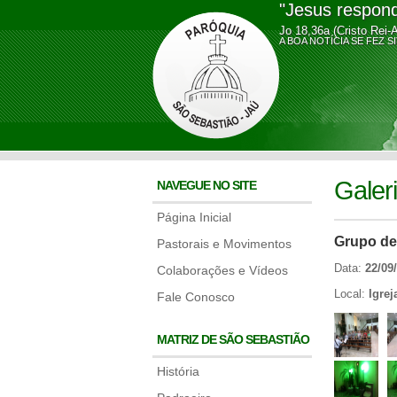
"Jesus respond
Jo 18,36a (Cristo Rei-
A BOA NOTÍCIA SE FE
Galer
NAVEGUE NO SITE
Página Inicial
Grupo de
Pastorais e Movimentos
Data:
22/09
Colaborações e Vídeos
Local:
Igrej
Fale Conosco
MATRIZ DE SÃO SEBASTIÃO
História