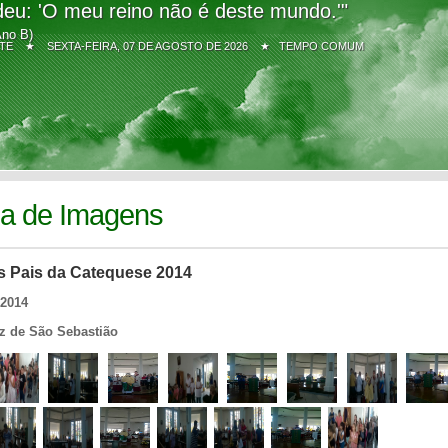
eu: 'O meu reino não é deste mundo.'"
Ano B)
Z SITE ★
SEXTA-FEIRA, 07 DE AGOSTO DE 2026 ★ TEMPO COMUM
ia de Imagens
s Pais da Catequese 2014
/2014
iz de São Sebastião