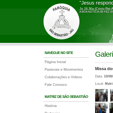
"Jesus respond
Jo 18,36a (Cristo Rei-
A BOA NOTÍCIA SE FE
Galer
NAVEGUE NO SITE
Página Inicial
Missa do
Pastorais e Movimentos
Data:
10/08
Colaborações e Vídeos
Local:
Matr
Fale Conosco
MATRIZ DE SÃO SEBASTIÃO
História