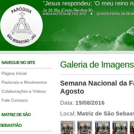
"Jesus respondeu: 'O meu reino n
Jo 18,36a (Cristo Rei-Ano B)
A BOA NOTÍCIA SE FEZ SITE ★
QUINTA-FEIRA, 06 D
Galeria de Imagens
NAVEGUE NO SITE
Página Inicial
Semana Nacional da Fa
Pastorais e Movimentos
Agosto
Colaborações e Vídeos
Fale Conosco
Data:
19/08/2016
Local:
Matriz de São Sebas
MATRIZ DE SÃO
SEBASTIÃO