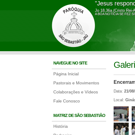
"Jesus respond
Jo 18,36a (Cristo Rei-
A BOA NOTÍCIA SE FE
Galer
NAVEGUE NO SITE
Página Inicial
Encerram
Pastorais e Movimentos
Data:
21/08
Colaborações e Vídeos
Local:
Ginás
Fale Conosco
MATRIZ DE SÃO SEBASTIÃO
História