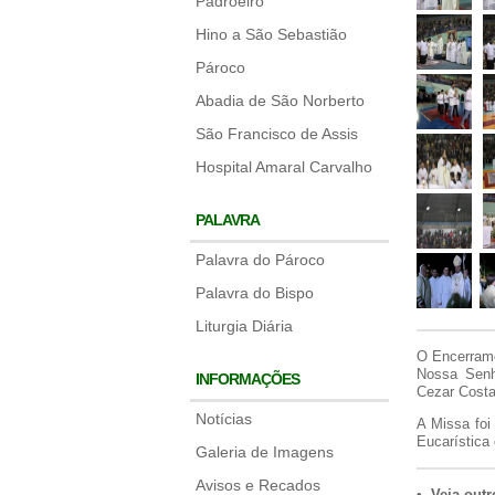
Padroeiro
Hino a São Sebastião
Pároco
Abadia de São Norberto
São Francisco de Assis
Hospital Amaral Carvalho
PALAVRA
Palavra do Pároco
Palavra do Bispo
Liturgia Diária
O Encerrame
Nossa Senh
INFORMAÇÕES
Cezar Costa
Notícias
A Missa foi
Eucarística
Galeria de Imagens
Avisos e Recados
• Veja outr