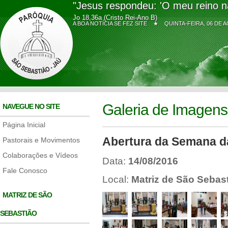
"Jesus respondeu: 'O meu reino n
Jo 18,36a (Cristo Rei-Ano B)
A BOA NOTÍCIA SE FEZ SITE ★
QUINTA-FEIRA, 06 D
Galeria de Imagens
NAVEGUE NO SITE
Página Inicial
Abertura da Semana da
Pastorais e Movimentos
Colaborações e Vídeos
Data:
14/08/2016
Fale Conosco
Local:
Matriz de São Sebas
MATRIZ DE SÃO
SEBASTIÃO