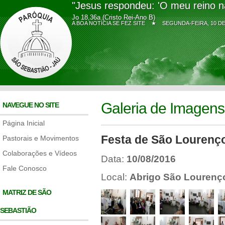
"Jesus respondeu: 'O meu reino n
Jo 18,36a (Cristo Rei-Ano B)
A BOA NOTÍCIA SE FEZ SITE ★
SEGUNDA-FEIRA, 10 
Galeria de Imagens
NAVEGUE NO SITE
Página Inicial
Festa de São Lourenç
Pastorais e Movimentos
Colaborações e Vídeos
Data:
10/08/2016
Fale Conosco
Local:
Abrigo São Lourenç
MATRIZ DE SÃO
SEBASTIÃO