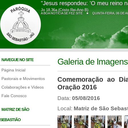
"Jesus respondeu: 'O meu reino n
Jo 18,36a (Cristo Rei-Ano B)
A BOA NOTÍCIA SE FEZ SITE ★
QUINTA-FEIRA, 06 D
Galeria de Imagens
NAVEGUE NO SITE
Página Inicial
Comemoração ao Dia
Pastorais e Movimentos
Oração 2016
Colaborações e Vídeos
Fale Conosco
Data:
05/08/2016
Local:
Matriz de São Sebast
MATRIZ DE SÃO
SEBASTIÃO