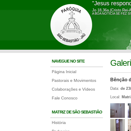
"Jesus respond
Jo 18,36a (Cristo Rei-
A BOA NOTÍCIA SE FE
Galer
NAVEGUE NO SITE
Página Inicial
Bênção 
Pastorais e Movimentos
Data:
de 23
Colaborações e Vídeos
Local:
Matri
Fale Conosco
MATRIZ DE SÃO SEBASTIÃO
História