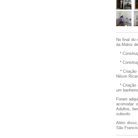
No final do
da Matriz d
* Construçã
* Construç
* Criação d
Nilson Ricar
* Criação d
um banheiro 
Foram adqui
acomodar o
Adultos, be
subsolo.
Além disso,
São Francis