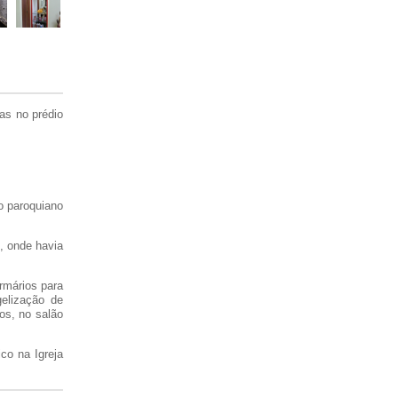
as no prédio
o paroquiano
, onde havia
rmários para
elização de
os, no salão
co na Igreja