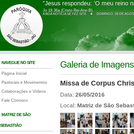
"Jesus respondeu: 'O meu reino n
Jo 18,36a (Cristo Rei-Ano B)
A BOA NOTÍCIA SE FEZ SITE ★
DOMINGO, 09 DE AG
Galeria de Imagens
NAVEGUE NO SITE
Página Inicial
Missa de Corpus Christ
Pastorais e Movimentos
Colaborações e Vídeos
Data:
26/05/2016
Fale Conosco
Local:
Matriz de São Sebas
MATRIZ DE SÃO
SEBASTIÃO