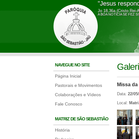
"Jesus respond
Jo 18,36a (Cristo Rei-
A BOA NOTÍCIA SE FE
Galer
NAVEGUE NO SITE
Página Inicial
Missa da 
Pastorais e Movimentos
Data:
22/05
Colaborações e Vídeos
Local:
Matr
Fale Conosco
MATRIZ DE SÃO SEBASTIÃO
História