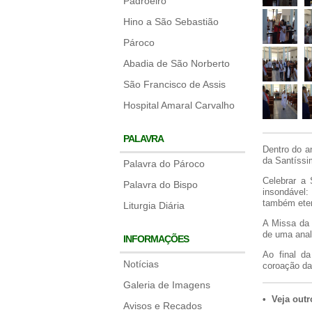
Padroeiro
Hino a São Sebastião
Pároco
Abadia de São Norberto
São Francisco de Assis
Hospital Amaral Carvalho
PALAVRA
Dentro do a
da Santíssi
Palavra do Pároco
Celebrar a 
Palavra do Bispo
insondável:
também eter
Liturgia Diária
A Missa da 
de uma anal
INFORMAÇÕES
Ao final d
Notícias
coroação da
Galeria de Imagens
• Veja outr
Avisos e Recados