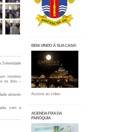
BEM-VINDO À SUA CASA!
a Solenidade
 um mistério
re os dois –
Assista ao vídeo
dade através
eada, com a
AGENDA FIXA DA
PARÓQUIA