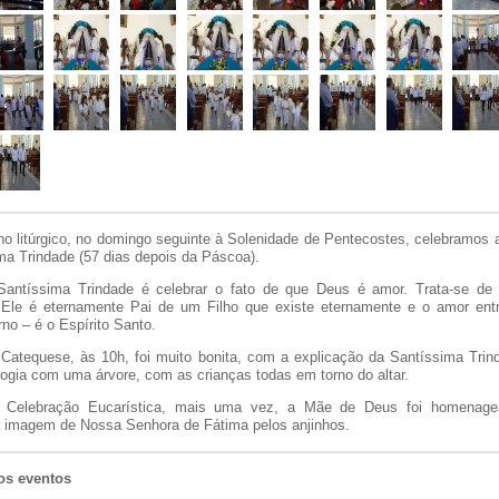
no litúrgico, no domingo seguinte à Solenidade de Pentecostes, celebramos 
ma Trindade (57 dias depois da Páscoa).
Santíssima Trindade é celebrar o fato de que Deus é amor. Trata-se de
 Ele é eternamente Pai de um Filho que existe eternamente e o amor ent
no – é o Espírito Santo.
Catequese, às 10h, foi muito bonita, com a explicação da Santíssima Trin
ogia com uma árvore, com as crianças todas em torno do altar.
a Celebração Eucarística, mais uma vez, a Mãe de Deus foi homenag
 imagem de Nossa Senhora de Fátima pelos anjinhos.
os eventos