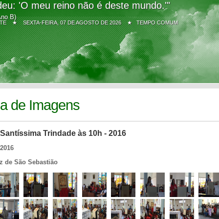
eu: 'O meu reino não é deste mundo.'"
Ano B)
Z SITE ★
SEXTA-FEIRA, 07 DE AGOSTO DE 2026 ★ TEMPO COMUM
ia de Imagens
Santíssima Trindade às 10h - 2016
/2016
iz de São Sebastião