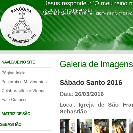
"Jesus respondeu: 'O meu reino n
Jo 18,36a (Cristo Rei-Ano B)
A BOA NOTÍCIA SE FEZ SITE ★
SEXTA-FEIRA, 07 DE
Galeria de Imagens
NAVEGUE NO SITE
Página Inicial
Sábado Santo 2016
Pastorais e Movimentos
Colaborações e Vídeos
Data:
26/03/2016
Fale Conosco
Local:
Igreja de São Fra
Sebastião
MATRIZ DE SÃO
SEBASTIÃO