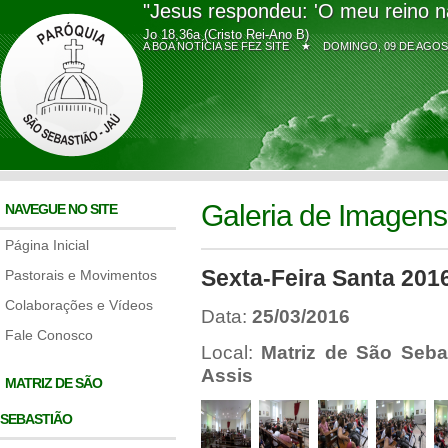
"Jesus respondeu: 'O meu reino n
Jo 18,36a (Cristo Rei-Ano B)
A BOA NOTÍCIA SE FEZ SITE ★
DOMINGO, 09 DE AG
Galeria de Imagens
NAVEGUE NO SITE
Página Inicial
Sexta-Feira Santa 201
Pastorais e Movimentos
Colaborações e Vídeos
Data:
25/03/2016
Fale Conosco
Local:
Matriz de São Seba
Assis
MATRIZ DE SÃO
SEBASTIÃO