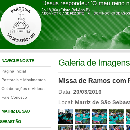
"Jesus respondeu: 'O meu reino n
Jo 18,36a (Cristo Rei-Ano B)
A BOA NOTÍCIA SE FEZ SITE ★
DOMINGO, 09 DE AG
Galeria de Imagens
NAVEGUE NO SITE
Página Inicial
Missa de Ramos com P
Pastorais e Movimentos
Colaborações e Vídeos
Data:
20/03/2016
Fale Conosco
Local:
Matriz de São Sebas
MATRIZ DE SÃO
SEBASTIÃO