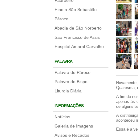
Padroeiro
Hino a São Sebastião
Pároco
Abadia de São Norberto
São Francisco de Assis
Hospital Amaral Carvalho
PALAVRA
Palavra do Pároco
Palavra do Bispo
Novamente,
Quaresma, o
Liturgia Diária
A fim de no
apenas ás e
INFORMAÇÕES
de alguns ba
A distribui
Notícias
aconteceu n
Galeria de Imagens
Essa é a ve
Avisos e Recados