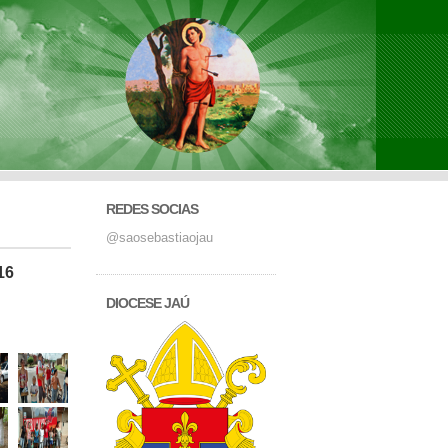
REDES SOCIAS
@saosebastiaojau
16
DIOCESE JAÚ