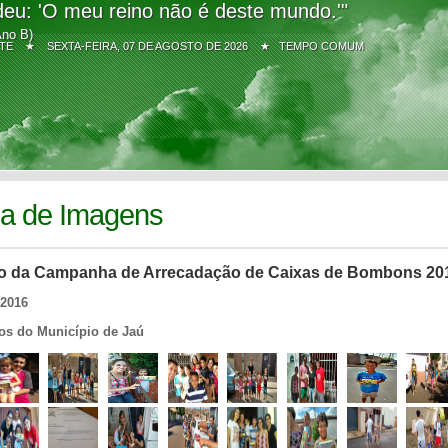
eu: 'O meu reino não é deste mundo.'"
Ano B)
Z SITE ★
SEXTA-FEIRA, 07 DE AGOSTO DE 2026 ★ TEMPO COMUM
ia de Imagens
o da Campanha de Arrecadação de Caixas de Bombons 20
/2016
ros do Município de Jaú