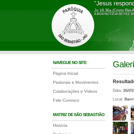
"Jesus respond
Jo 18,36a (Cristo Rei-
A BOA NOTÍCIA SE FE
Galer
NAVEGUE NO SITE
Página Inicial
Resultad
Pastorais e Movimentos
Data:
26/03
Colaborações e Vídeos
Local:
Bair
Fale Conosco
MATRIZ DE SÃO SEBASTIÃO
História