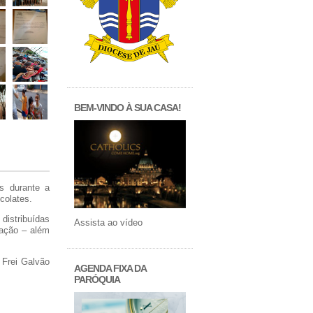
BEM-VINDO À SUA CASA!
s durante a
colates.
distribuídas
Assista ao vídeo
oação – além
 Frei Galvão
AGENDA FIXA DA
PARÓQUIA