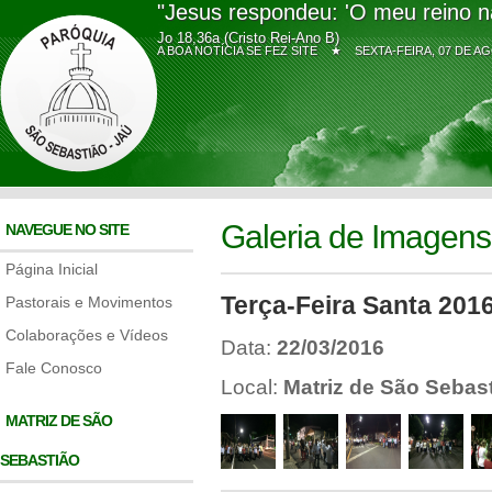
"Jesus respondeu: 'O meu reino n
Jo 18,36a (Cristo Rei-Ano B)
A BOA NOTÍCIA SE FEZ SITE ★
SEXTA-FEIRA, 07 DE
Galeria de Imagens
NAVEGUE NO SITE
Página Inicial
Terça-Feira Santa 201
Pastorais e Movimentos
Colaborações e Vídeos
Data:
22/03/2016
Fale Conosco
Local:
Matriz de São Sebas
MATRIZ DE SÃO
SEBASTIÃO