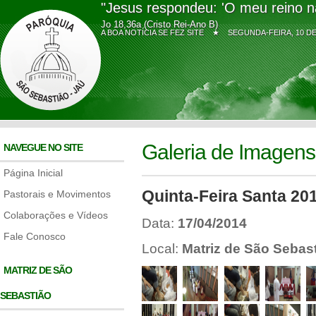
"Jesus respondeu: 'O meu reino n
Jo 18,36a (Cristo Rei-Ano B)
A BOA NOTÍCIA SE FEZ SITE ★
SEGUNDA-FEIRA, 10 
Galeria de Imagens
NAVEGUE NO SITE
Página Inicial
Quinta-Feira Santa 20
Pastorais e Movimentos
Colaborações e Vídeos
Data:
17/04/2014
Fale Conosco
Local:
Matriz de São Sebas
MATRIZ DE SÃO
SEBASTIÃO