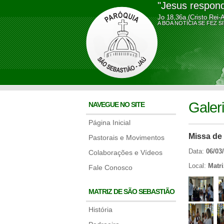
"Jesus respond
Jo 18,36a (Cristo Rei-
A BOA NOTÍCIA SE FE
Galer
NAVEGUE NO SITE
Página Inicial
Missa de
Pastorais e Movimentos
Data:
06/03
Colaborações e Vídeos
Local:
Matr
Fale Conosco
MATRIZ DE SÃO SEBASTIÃO
História