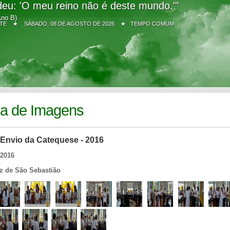
eu: 'O meu reino não é deste mundo.'"
Ano B)
Z SITE ★
SÁBADO, 08 DE AGOSTO DE 2026 ★ TEMPO COMUM
ia de Imagens
 Envio da Catequese - 2016
/2016
iz de São Sebastião