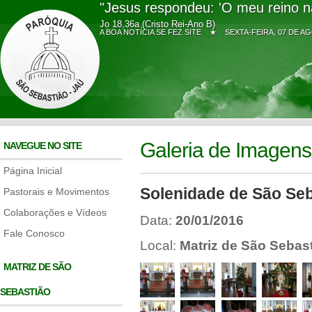
"Jesus respondeu: 'O meu reino n
Jo 18,36a (Cristo Rei-Ano B)
A BOA NOTÍCIA SE FEZ SITE ★
SEXTA-FEIRA, 07 DE
Galeria de Imagens
NAVEGUE NO SITE
Página Inicial
Solenidade de São Seb
Pastorais e Movimentos
Colaborações e Vídeos
Data:
20/01/2016
Fale Conosco
Local:
Matriz de São Sebas
MATRIZ DE SÃO
SEBASTIÃO